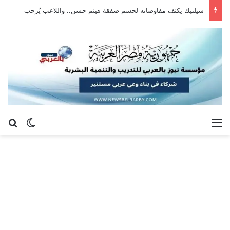
سيلتيك يكثف مفاوضاته لحسم صفقة هيثم حسن.. واللاعب يُرحب
القائمة
بح
الوضع ا