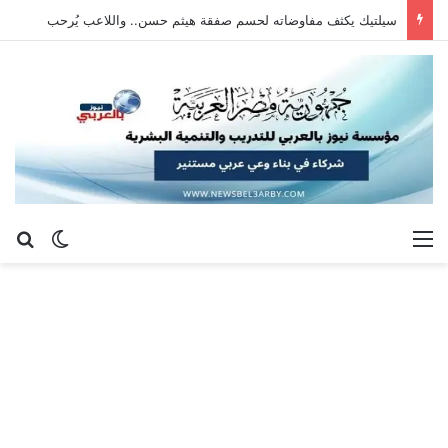
سيلتيك يكثف مفاوضاته لحسم صفقة هيثم حسن.. واللاعب يُرحب
القائمة
بح
الوضع ا