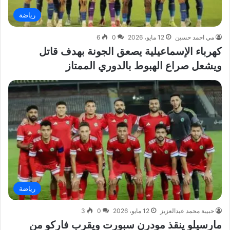
رياضة
مي احمد حسين
12 مايو، 2026
0
6
كهرباء الإسماعيلية يصعق الجونة بهدف قاتل
ويشعل صراع الهبوط بالدوري الممتاز
رياضة
حبيبة محمد عبدالعزيز
12 مايو، 2026
0
3
مارسيلو ينقذ مودرن سبورت ويقرب فاركو من