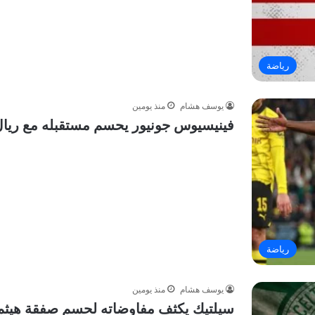
رياضة
يوسف هشام
منذ يومين
فينيسيوس جونيور يحسم مستقبله مع ريال مد
رياضة
يوسف هشام
منذ يومين
سيلتيك يكثف مفاوضاته لحسم صفقة هيثم