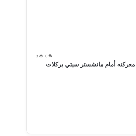
3
0
م معركته أمام مانشستر سيتي بركلات