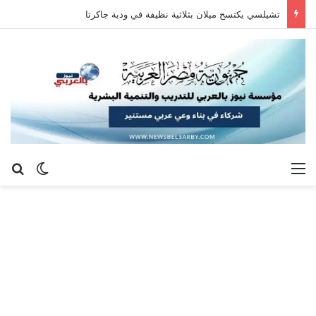
تشيلسي يكتسح ميلان بثلاثية نظيفة في ودية جاكرتا
القائمة
بح
الوضع ا