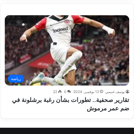
رياضة
يوسف غنيمي
12 نوفمبر، 2024
0
22
تقارير صحفية.. تطورات بشأن رغبة برشلونة في
ضم عمر مرموش