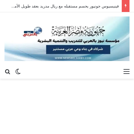
فينيسيوس جونيور يحسم مستقبله مع ريال مدريد بعقد طويل الأمد حتى 2032
القائمة
بح
الوضع ا