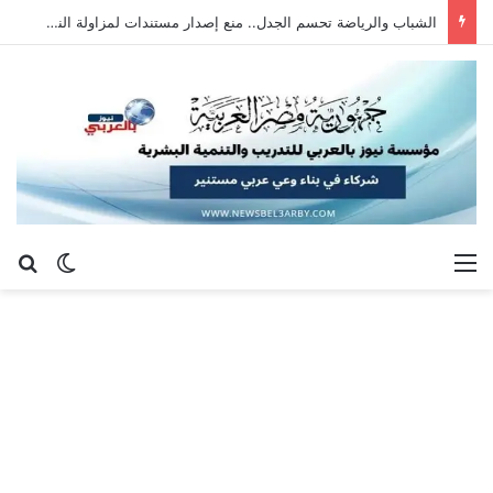
الشباب والرياضة تحسم الجدل.. منع إصدار مستندات لمزاولة النشاط بالمخالفة للقانون
القائمة
بح
الوضع ا