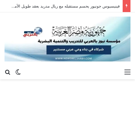
فينيسيوس جونيور يحسم مستقبله مع ريال مدريد بعقد طويل الأمد حتى 2032
القائمة
بح
الوضع ا