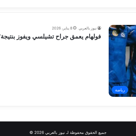
نيوز بالعربي
8 يناير، 2026
فولهام يعمق جراح تشيلسي ويفوز بنتيجة١/٢
رياضة
جميع الحقوق محفوظة لـ نيوز بالعربي 2026 ©