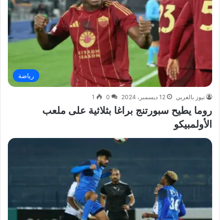
رياضة
نيوز بالعربي
12 ديسمبر، 2024
0
1
روما يطيح سبورتنج براغا بثلاثية على ملعب
الأولمبيكو