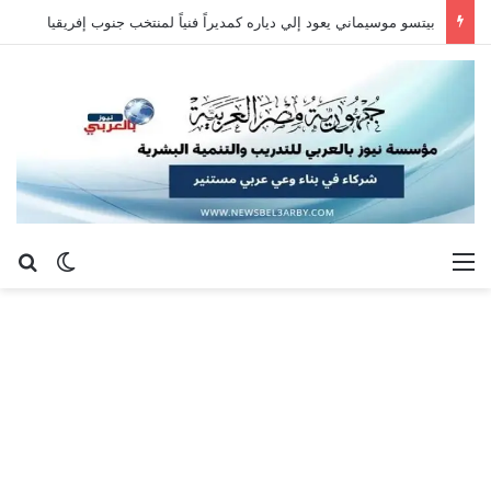
بيتسو موسيماني يعود إلي دياره كمديراً فنياً لمنتخب جنوب إفريقيا
القائمة
بح
الوضع ا