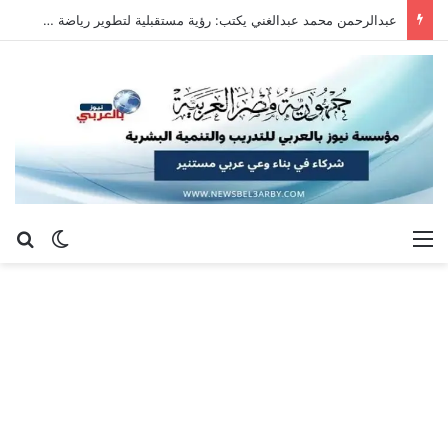
عبدالرحمن محمد عبدالغني يكتب: رؤية مستقبلية لتطوير رياضة سلاح الشيش في جمهورية مصر العربية
القائمة
بح
الوضع ا