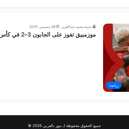
حبيبة محمد عبدالعزيز
28 ديسمبر، 2025
موزمبيق تفوز على الجابون 3–2 في كأس أمم إفريقيا 2025
رياضة
جميع الحقوق محفوظة لـ نيوز بالعربي 2026 ©