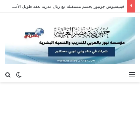
فينيسيوس جونيور يحسم مستقبله مع ريال مدريد بعقد طويل الأمد حتى 2032
القائمة
بح
الوضع ا