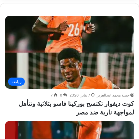
رياضة
حبيبة محمد عبدالعزيز
7 يناير، 2026
0
7
كوت ديفوار تكتسح بوركينا فاسو بثلاثية وتتأهل
لمواجهة نارية ضد مصر