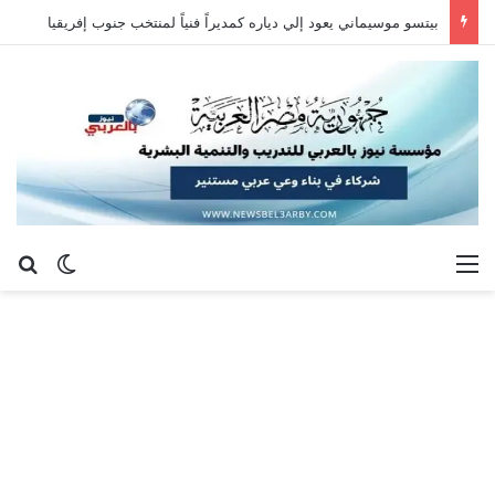
بيتسو موسيماني يعود إلي دياره كمديراً فنياً لمنتخب جنوب إفريقيا
القائمة
بح
الوضع ا