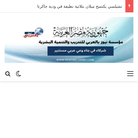
تشيلسي يكتسح ميلان بثلاثية نظيفة في ودية جاكرتا
القائمة
بح
الوضع ا