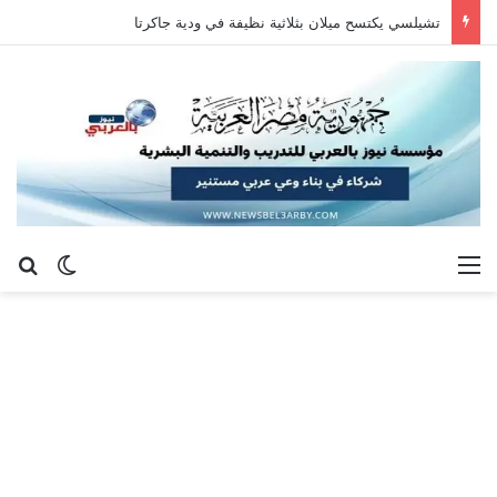
تشيلسي يكتسح ميلان بثلاثية نظيفة في ودية جاكرتا
القائمة
بح
الوضع ا