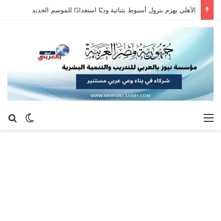
الأهلي يهزم بترول أسيوط بثنائية وديًا استعدادًا للموسم الجديد
القائمة
بح
الوضع ا