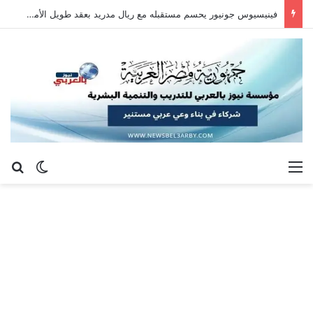
فينيسيوس جونيور يحسم مستقبله مع ريال مدريد بعقد طويل الأمد حتى 2032
القائمة
بح
الوضع ا