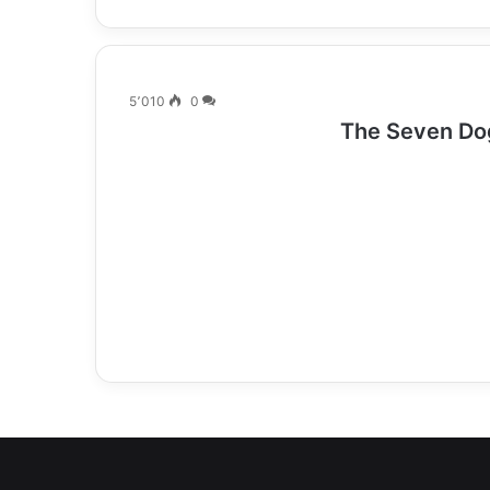
5٬010
0