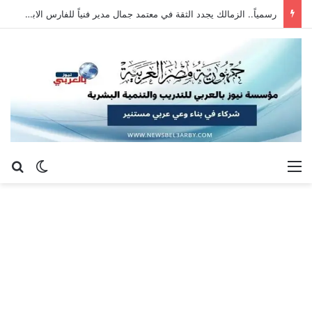
رسمياً.. الزمالك يجدد الثقة في معتمد جمال مدير فنياً للفارس الابيض
القائمة
بح
الوضع ا