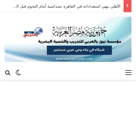
الأهلي ينهي استعداداته في القاهرة بسداسية أمام النجوم قبل السفر إلى إسبانيا
القائمة
بح
الوضع ا