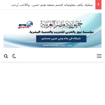
سيلتيك يكثف مفاوضاته لحسم صفقة هيثم حسن.. واللاعب يُرحب
القائمة
بح
الوضع ا