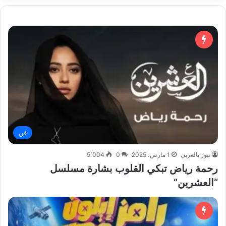
فن
نيوز بالعربي
1 مارس، 2025
0
5٬004
رحمة رياض تبكي القلوب بشارة مسلسل
“العشرين”