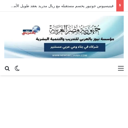
فينيسيوس جونيور يحسم مستقبله مع ريال مدريد بعقد طويل الأمد حتى 2032
القائمة
بح
الوضع ا