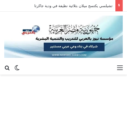
تشيلسي يكتسح ميلان بثلاثية نظيفة في ودية جاكرتا
القائمة
بح
الوضع ا