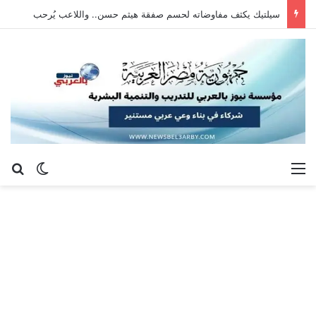
سيلتيك يكثف مفاوضاته لحسم صفقة هيثم حسن.. واللاعب يُرحب
القائمة
بح
الوضع ا