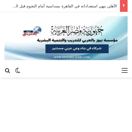
الأهلي ينهي استعداداته في القاهرة بسداسية أمام النجوم قبل السفر إلى إسبانيا
القائمة
بح
الوضع ا