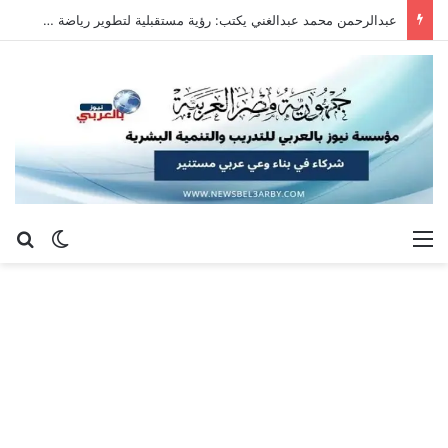
عبدالرحمن محمد عبدالغني يكتب: رؤية مستقبلية لتطوير رياضة سلاح الشيش في جمهورية مصر العربية
القائمة
بح
الوضع ا