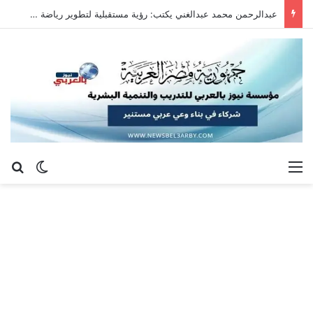
عبدالرحمن محمد عبدالغني يكتب: رؤية مستقبلية لتطوير رياضة سلاح الشيش في جمهورية مصر العربية
القائمة
بح
الوضع ا