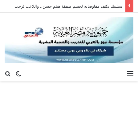
سيلتيك يكثف مفاوضاته لحسم صفقة هيثم حسن.. واللاعب يُرحب
القائمة
بح
الوضع ا