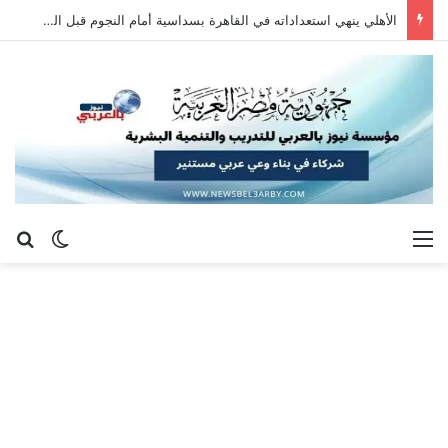
الأهلي ينهي استعداداته في القاهرة بسداسية أمام النجوم قبل السفر إلى إسبانيا
القائمة
بح
الوضع ا