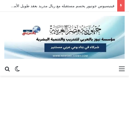
فينيسيوس جونيور يحسم مستقبله مع ريال مدريد بعقد طويل الأمد حتى 2032
القائمة
بح
الوضع ا