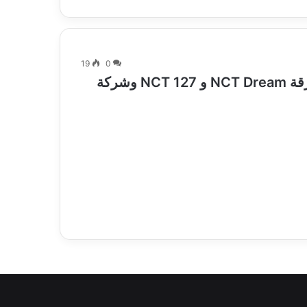
19
0
رسالة مارك لى الأخيرة بعد خروجة من فرقة NCT Dream و NCT 127 وشركة