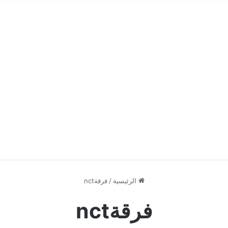
الرئيسية
/
فرقةnct
فرقةnct