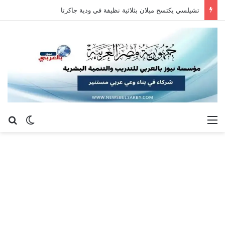
تشيلسي يكتسح ميلان بثلاثية نظيفة في ودية جاكرتا
القائمة
بح
الوضع ا