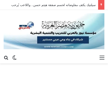
سيلتيك يكثف مفاوضاته لحسم صفقة هيثم حسن.. واللاعب يُرحب
القائمة
بح
الوضع ا