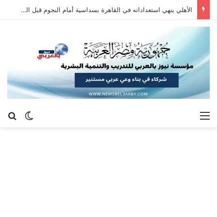
الأهلي ينهي استعداداته في القاهرة بسداسية أمام النجوم قبل السفر إلى إسبانيا
القائمة
بح
الوضع ا