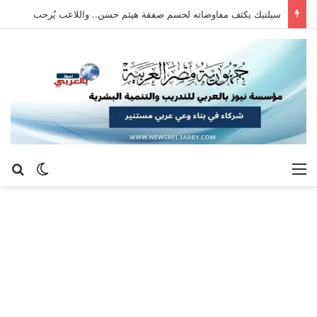
سيلتيك يكثف مفاوضاته لحسم صفقة هيثم حسن.. واللاعب يُرحب
القائمة
بح
الوضع ا