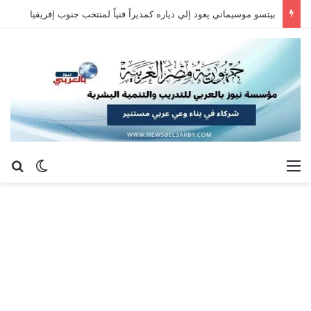
بيتسو موسيماني يعود إلي دياره كمديراً فنياً لمنتخب جنوب إفريقيا
القائمة
بح
الوضع ا