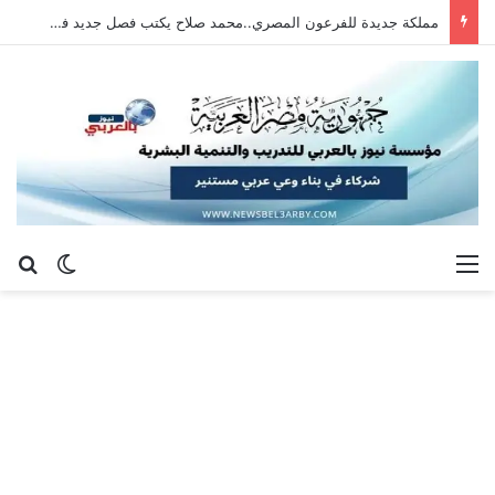
مملكة جديدة للفرعون المصري..محمد صلاح يكتب فصل جديد في طرابزون سبور التركي بعد رحلة أنفيلد التاريخية
القائمة
بح
الوضع ا