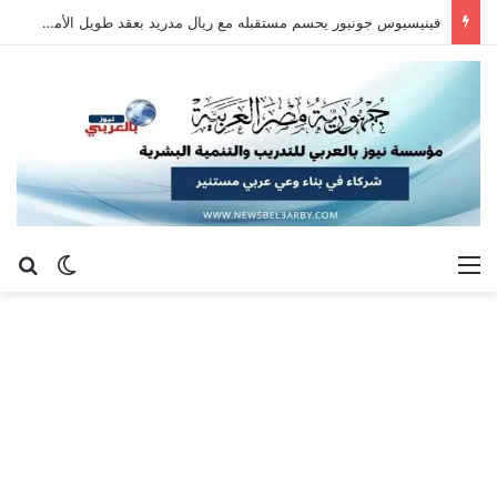
فينيسيوس جونيور يحسم مستقبله مع ريال مدريد بعقد طويل الأمد حتى 2032
القائمة
بح
الوضع ا