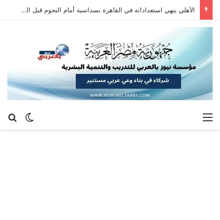
الأهلي ينهي استعداداته في القاهرة بسداسية أمام النجوم قبل السفر إلى إسبانيا
القائمة
بح
الوضع ا