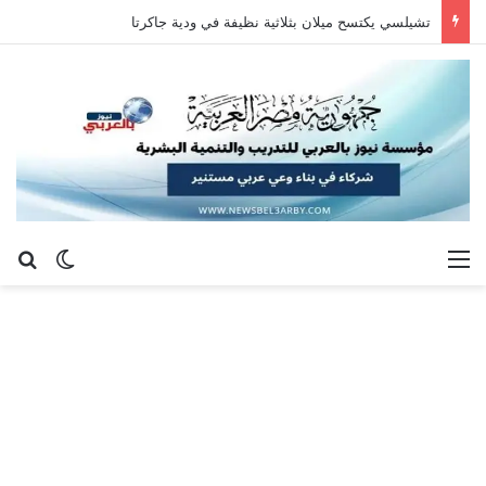
تشيلسي يكتسح ميلان بثلاثية نظيفة في ودية جاكرتا
القائمة
بح
الوضع ا