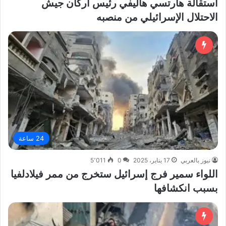
استقالة هارتسي هاليفي رئيس أركان جيش
الاحتلال الإسرائيلي من منصبه
24 ساعة
نيوز بالعربي
17 يناير، 2025
0
5٬011
اللواء سمير فرج إسرائيل ستخرج من ممر فيلادلفيا
بسبب انكشافها