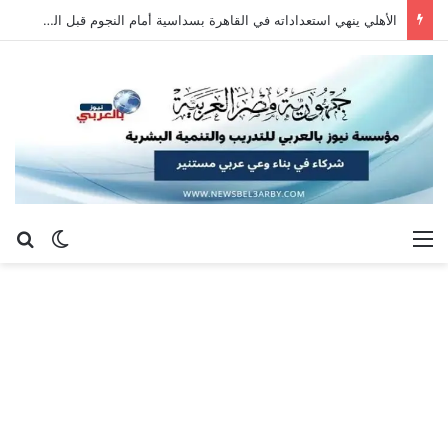
الأهلي ينهي استعداداته في القاهرة بسداسية أمام النجوم قبل السفر إلى إسبانيا
القائمة
بح
الوضع ا