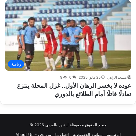
رياضة
مسعد الزاهي
25 مايو، 2025
0
9
عوده لا يخسر الرهان الأول.. غزل المحلة ينتزع
تعادلًا قاتلًا أمام الطلائع بالدوري
جميع الحقوق محفوظة لـ نيوز بالعربي 2026 ©
الرئيسية
سياسة الخصوصية
اتصل بنا
من نحن – About Us