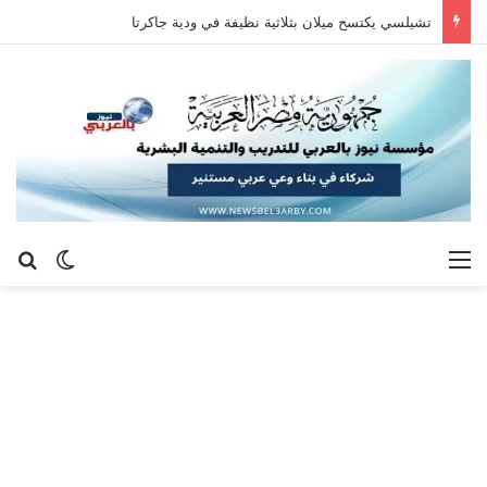
تشيلسي يكتسح ميلان بثلاثية نظيفة في ودية جاكرتا
القائمة
بح
الوضع ا