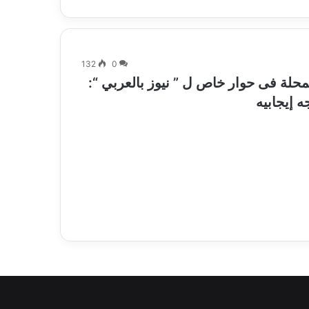
132
0
حلة فى حوار خاص ل ” نيوز بالعربي “:
ه إيجابيه