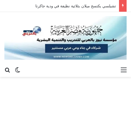
تشيلسي يكتسح ميلان بثلاثية نظيفة في ودية جاكرتا
القائمة
بح
الوضع ا