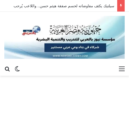
سيلتيك يكثف مفاوضاته لحسم صفقة هيثم حسن.. واللاعب يُرحب
القائمة
بح
الوضع ا