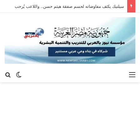
سيلتيك يكثف مفاوضاته لحسم صفقة هيثم حسن.. واللاعب يُرحب
القائمة
بح
الوضع ا