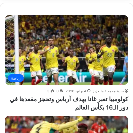
رياضة
حبيبة محمد عبدالعزيز
4 يوليو، 2026
0
3
كولومبيا تعبر غانا بهدف آرياس وتحجز مقعدها في
دور الـ16 بكأس العالم