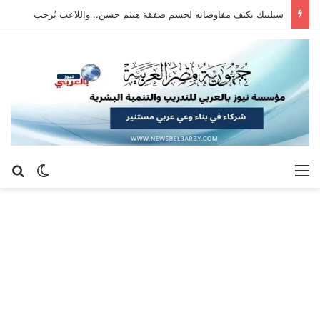
سيلتيك يكثف مفاوضاته لحسم صفقة هيثم حسن.. واللاعب يُرحب
القائمة
بح
الوضع ا