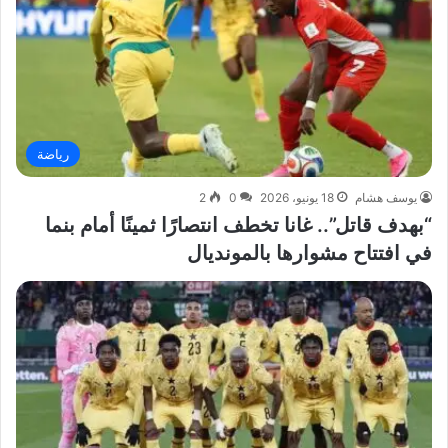
رياضة
يوسف هشام
18 يونيو، 2026
0
2
“بهدف قاتل”.. غانا تخطف انتصارًا ثمينًا أمام بنما
في افتتاح مشوارها بالمونديال