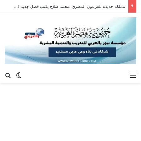
مملكة جديدة للفرعون المصري..محمد صلاح يكتب فصل جديد في طرابزون سبور التركي بعد رحلة أنفيلد التاريخية
القائمة
بح
الوضع ا