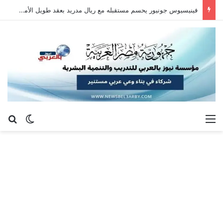
فينيسيوس جونيور يحسم مستقبله مع ريال مدريد بعقد طويل الأمد حتى 2032
القائمة
بح
الوضع ا